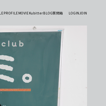
LE
PROFILE
MOVIE
Kubitter
BLOG
質問箱
LOGIN
JOIN